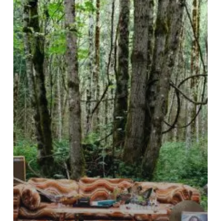
Records
Volume
One”